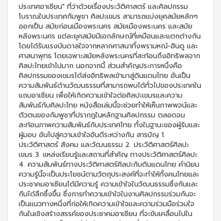
ประเทศอาเซียน" ที่ว่าด้วยเรื่องประวัติศาสตร์ และศิลปกรรม
โบราณในประเทศกัมพูชา ศิลปะเขมร สามารถแบ่งยุคสมัยหลักๆ
ออกเป็น สมัยก่อนเมืองพระนคร สมัยเมืองพระนคร และสมัย
หลังพระนคร แต่ละยุคสมัยมีเอกลักษณ์ที่เหมือนและแตกต่างกัน
โดยได้รับแรงบันดาลใจจากหลากศาสนาทั้งพรามหณ์-ฮินดู และ
ศาสนาพุทธ โดยเฉพาะสมัยหลังพระนครที่สะท้อนถึงอิทธิพลจาก
ศิลปะไทยเข้าไปมาก นอกจากนี้ ส่วนสำคัญประการหนึ่งคือ
ศิลปกรรมของเขมรได้ส่งอิทธิพลเข้ามาสู่ดินแดนไทย อันเป็น
ความสัมพันธ์ด้านวัฒนธรรมที่สามารถพบได้ทั่วไปของประเทศใน
แถบอาเซียน เพื่อให้เกิดความเข้าใจต่อศิลปะเขมรและความ
สัมพันธ์กับศิลปะไทย หนังสือเล่มนี้จะช่วยทำให้เห็นภาพพจน์และ
ตัวตนของกัมพูชาที่ปรากฎในหลักฐานศิลปกรรม ตลอดจน
สะท้อนภาพความสัมพันธ์กับประเทศไทย ทั้งในฐานะของผู้รับและ
ผู้มอบ อันไปสู่ความเข้าใจอันดีระหว่างกัน สารบัญ 1.
ประวัติศาสตร์ สังคม เเละวัฒนธรรม 2. ประวัติศาสตร์ศิลปะ
เขมร 3. เเหล่งเรียนรู้เเละสถานที่สำคัญ ทางประวัติศาสตร์ศิลปะ
4. ความสัมพันธ์ทางประวัติศาสตร์ศิลปะกับดินเเดนไทย คำนิยม
ความรู้นี้จะเป็นประโยชน์ตามวัตถุประสงค์ที่จะทำให้ทั้งคนไทยเเละ
ประชาคมอาเซียนได้มีความรู้ ความเข้าใจในวัฒนธรรมซึ่งกันเเละ
กันได้ลึกซึ้งขึ้น ซึ่งการทำความเข้าใจในงานศิลปกรรมร่วมกันจะ
เป็นเเนวทางหนึ่งที่ก่อให้เกิดความเข้าใจเเละความร่วมมือร่วมใจ
กันในเชิงสร้างสรรค์ของประชาคมอาเซียน ที่จะขับเคลื่อนไปใน