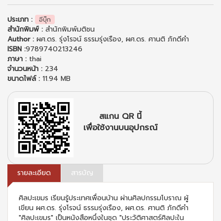
ประเภท :
อีบุ๊ก
สำนักพิมพ์ :
สำนักพิมพ์มติชน
Author :
ผศ.ดร. รุ่งโรจน์ ธรรมรุ่งเรือง, ผศ.ดร. ศานติ ภักดีคำ
ISBN :
9789740213246
ภาษา :
thai
จำนวนหน้า :
234
ขนาดไฟล์ :
11.94 MB
สแกน QR นี้
เพื่อใช้งานบนอุปกรณ์
รายละเอียด
สารบัญ
ศิลปะเขมร เรียนรู้ประเทศเพื่อนบ้าน ผ่านศิลปกรรมโบราณ ผู้
เขียน ผศ.ดร. รุ่งโรจน์ ธรรมรุ่งเรือง, ผศ.ดร. ศานติ ภักดีคำ
"ศิลปะเขมร" เป็นหนังสือหนึ่งในชุด "ประวัติศาสตร์ศิลปะใน