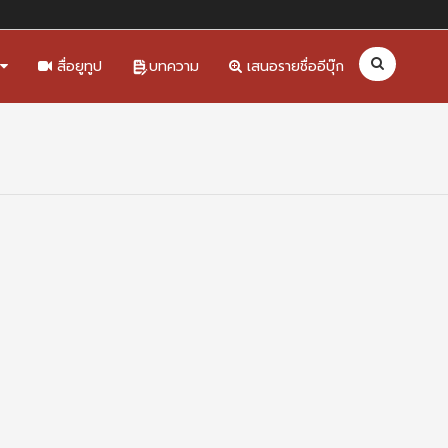
สื่อยูทูป
บทความ
เสนอรายชื่ออีบุ๊ก