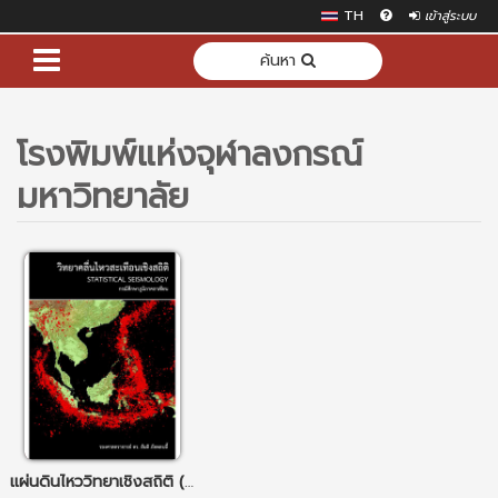
TH
เข้าสู่ระบบ
ค้นหา
โรงพิมพ์แห่งจุฬาลงกรณ์
มหาวิทยาลัย
แผ่นดินไหววิทยาเชิงสถิติ (statistical seismology)