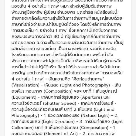
สำเร็จในการถ่ายภาพที่สมบูรณ์แบบ เรียนถ่ายภาพด้วย หลักการ
มองเห็น 4 อย่างใน 1 ภาพ เหมาะสำหรับผู้เริ่มต้นถ่ายภาพ
พัฒนาสู่มืออาชีพ ผู้เขียน อำนวยพร บุญจำรัส หนังสือเล่มนี้
ถ่ายทอดเคล็ดลับความสำเร็จในการถ่ายภาพที่สมบูรณ์แบบด้วย
ภาษาที่เข้าใจง่ายและนำไปปฏิบัติได้จริง โดยใช้หลักการถ่ายภาพ
'การมองเห็น 4 อย่างใน 1 ภาพ' ซึ่งหลักการนี้เกิดขึ้นจากการ
สั่งสมประสบการณ์กว่า 30 ปี ที่ผู้เขียนคลุกคลีกับการถ่ายภาพ
มาโดยตลอด ไม่ว่าจะเป็นความชอบส่วนตัวในการถ่ายภาพ เป็นผู้
ผลิตสื่อรายการท่องเที่ยว เป็นอาจารย์พิเศษ รวมทั้งการเปิด
โรงเรียนสอนถ่ายภาพ สำหรับผู้ที่เริ่มต้นถ่ายภาพหรือกำลัง
พัฒนาการถ่ายภาพไปสู่การเป็นมืออาชีพ หากได้เรียนรู้ตามหลัก
การนี้เเล้วนำไปปฏิบัติจริง ก็จะทำให้ประสบความสำเร็จได้ไม่ยาก
สารบัญ บทนำ หลักการความสำเร็จในการถ่ายภาพ 'การมองเห็น
4 อย่างใน 1 ภาพ' - เห็นความคิด "คิดก่อนถ่ายภาพ"
(Visualisation) - เห็นแสง (Light and Photography) - เห็น
องค์ประกอบภาพ (Composition) ฯลฯ บทที่ 1 เห็นอุปกรณ์
(Equipment) - เทคนิคการใช้รูรับแสง (Aperture) และ
ความเร็วชัตเตอร์ (Shutter Speed) - เทคนิคการใช้เลนส์ -
ความรู้เบื้องต้นเกี่ยวกับเลนส์ บทที่ 2 เห็นแสง (Light and
Photography) - 1. ช่วงเวลาของแสง (Natural Light) - 2.
ทิศทางของแสง (Light Direction) - 3. การบันทึกแสง (Light
Collection) บทที่ 3 เห็นองค์ประกอบ (Composition) - 1.
องค์ประกอบศิลป์ (Element of Art) - 2. การจัดวางภาพ