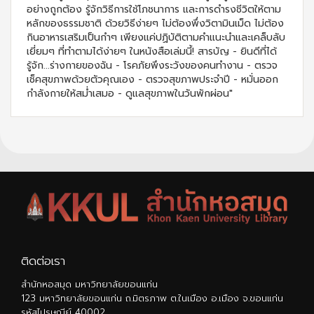
อย่างถูกต้อง รู้จักวิธีการใช้โภชนาการ และการดำรงชีวิตให้ตาม
หลักของธรรมชาติ ด้วยวิธีง่ายๆ ไม่ต้องพึ่งวิตามินเม็ด ไม่ต้อง
กินอาหารเสริมเป็นกำๆ เพียงแค่ปฏิบัติตามคำแนะนำและเคล็บลับ
เยี่ยมๆ ที่ทำตามได้ง่ายๆ ในหนังสือเล่มนี้! สารบัญ - ยินดีที่ได้
รู้จัก...ร่างกายของฉัน - โรคภัยพึงระวังของคนทำงาน - ตรวจ
เช็คสุขภาพด้วยตัวคุณเอง - ตรวจสุขภาพประจำปี - หมั่นออก
กำลังกายให้สม่ำเสมอ - ดูแลสุขภาพในวันพักผ่อน"
ติดต่อเรา
สำนักหอสมุด มหาวิทยาลัยขอนแก่น
123 มหาวิทยาลัยขอนแก่น ถ.มิตรภาพ ต.ในเมือง อ.เมือง จ.ขอนแก่น
รหัสไปรษณีย์ 40002