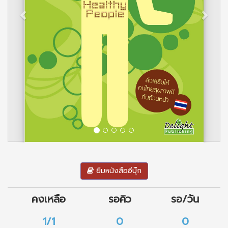
ยืมหนังสืออีบุ๊ก
คงเหลือ
รอคิว
รอ/วัน
1/1
0
0