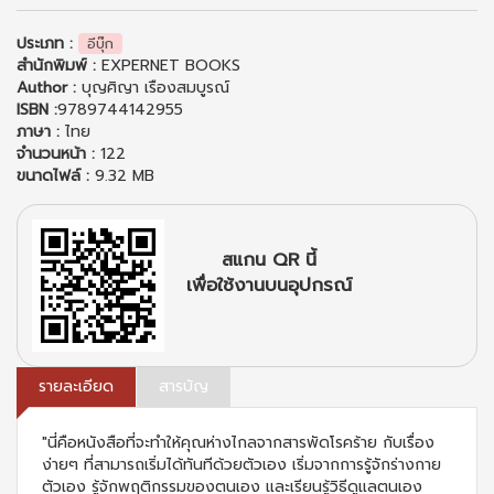
ประเภท :
อีบุ๊ก
สำนักพิมพ์ :
EXPERNET BOOKS
Author :
บุญศิญา เรืองสมบูรณ์
ISBN :
9789744142955
ภาษา :
ไทย
จำนวนหน้า :
122
ขนาดไฟล์ :
9.32 MB
สแกน QR นี้
เพื่อใช้งานบนอุปกรณ์
รายละเอียด
สารบัญ
"นี่คือหนังสือที่จะทำให้คุณห่างไกลจากสารพัดโรคร้าย กับเรื่อง
ง่ายๆ ที่สามารถเริ่มได้ทันทีด้วยตัวเอง เริ่มจากการรู้จักร่างกาย
ตัวเอง รู้จักพฤติกรรมของตนเอง และเรียนรู้วิธีดูแลตนเอง