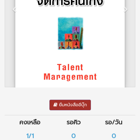
ยืมหนังสืออีบุ๊ก
คงเหลือ
รอคิว
รอ/วัน
1/1
0
0