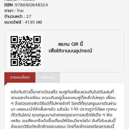
ISBN :
9786160848324
ภาษา :
ไทย
จำนวนหน้า :
27
ขนาดไฟล์ :
41.95 MB
สแกน QR นี้
เพื่อใช้งานบนอุปกรณ์
รายละเอียด
สารบัญ
หลังกินข้าวมื้อกลางวันเสร็จ ชมพู่กับเพื่อนชวนกันไปเดินเล่นที่
สวนของโรงเรียน ขณะเดินอยู่นั้นเองชมพู่ก็สะอึกไม่หยุด เพื่อน
ๆ จึงช่วยสารพัดวิธีแต่ก็ไม่หายซักที โชคดีที่คุณครูเมษาเดินผ่าน
มา เลยแนะนำให้กลั้นหายใจ แล้วนับ 1-10 ปรากฏว่าได้ผล ทุกคน
ดีใจกันใหญ่ คุณครูเมษาเล่าสาเหตุของการสะอึกให้เด็ก ๆ ฟัง
เพลิน จนเสียงกริ่งดังขึ้นเตือนให้เรียนวิชาต่อไป อันที่จริงเล่มนี้
ยังบอกวิธีแก้สะอึกอีกเยอะเลยนะ ใครที่สะอึกบ่อยต้องหาเล่มนี้