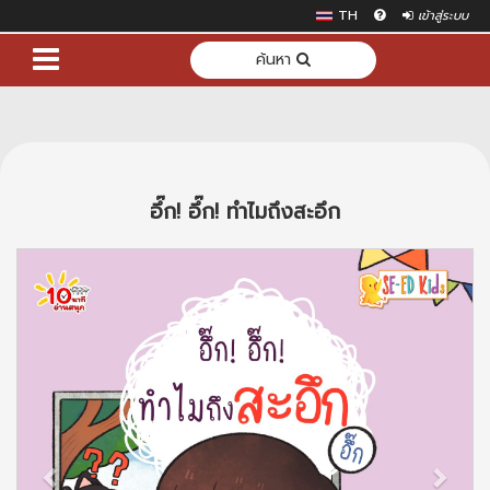
TH
เข้าสู่ระบบ
ค้นหา
อึ๊ก! อึ๊ก! ทำไมถึงสะอึก
Previous
Next