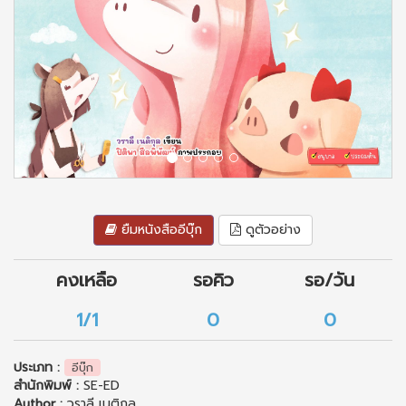
ยืมหนังสืออีบุ๊ก
ดูตัวอย่าง
คงเหลือ
รอคิว
รอ/วัน
1/1
0
0
ประเภท :
อีบุ๊ก
สำนักพิมพ์ :
SE-ED
Author :
วราลี เนติกุล