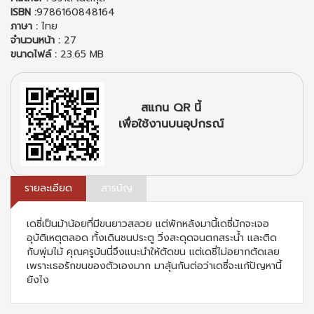
ISBN :
9786160848164
ภาษา :
ไทย
จำนวนหน้า :
27
ขนาดไฟล์ :
23.65 MB
สแกน QR นี้
เพื่อใช้งานบนอุปกรณ์
รายละเอียด
สารบัญ
เดซี่เป็นม้าน้อยที่มีขนยาวสลวย แต่พักหลังมานี้เดซี่มักจะเจอ
อุบัติเหตุตลอด ทั้งเดินชนประตู วิ่งสะดุดจนตกสระน้ำ และติด
กับพุ่มไม้ คุณครูบันนี่จึงแนะนำให้ตัดขน แต่เดซี่ไม่อยากตัดเลย
เพราะเธอรักขนของตัวเองมาก มาลุ้นกันต่อว่าเดซี่จะแก้ปัญหานี้
ยังไง